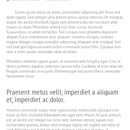
Lorem ipsum dolor sit amet, consectetur adipiscing elit. Proin sed
diam sapien. Sed semper urna dictum tellus lacinia vehicula. Ut volutpat,
augue vel auctor tincidunt, ligula sem pharetra dui, nec tincidunt ante
mauris eu diam. Phasellus viverra nisl vitae cursus euismod.
Suspendisse sit amet est lectus. Sed congue nunc pharetra dignissim
aliquet. Fusce elementum eros aliquam, sodales nisi quis, sodales
magna. Integer congue convallis adipiscing. Aliquam erat volutpat. Sed
sed erat quis ligula posuere luctus commodo luctus felis. Quisque non
sem a enim iaculis venenatis vitae at lorem.
Phasellus eleifend sapien quam, ut euismod ante fringilla eget. Cras ut
libero porttitor, dapibus ante non, lacinia odio. Curabitur id eros vitae elit
feugiat commodo ut eu justo. Pellentesque sed porta libero, venenatis
fermentum lacus.
Praesent metus velit, imperdiet a aliquam
et, imperdiet ac dolor.
Vivamus commodo turpis vitae ligula luctus malesuada. Quisque non
turpis ac felis molestie bibendum nec eget sem. Mauris feugiat pretium
est, at iaculis est. Integer nec eros velit. Aenean rutrum, sapien non
consectetur gravida, lectus velit tristique ligula, vel sagittis est nulla et
velit. Pellentesque habitant morbi tristique senectus et netus et