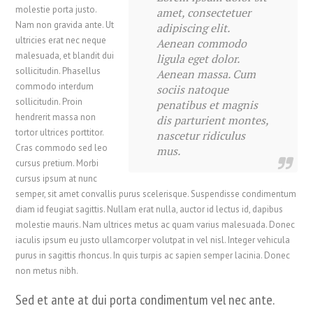
molestie porta justo.
amet, consectetuer
Nam non gravida ante. Ut
adipiscing elit.
ultricies erat nec neque
Aenean commodo
malesuada, et blandit dui
ligula eget dolor.
sollicitudin. Phasellus
Aenean massa. Cum
commodo interdum
sociis natoque
sollicitudin. Proin
penatibus et magnis
hendrerit massa non
dis parturient montes,
tortor ultrices porttitor.
nascetur ridiculus
Cras commodo sed leo
mus.
cursus pretium. Morbi
cursus ipsum at nunc
semper, sit amet convallis purus scelerisque. Suspendisse condimentum
diam id feugiat sagittis. Nullam erat nulla, auctor id lectus id, dapibus
molestie mauris. Nam ultrices metus ac quam varius malesuada. Donec
iaculis ipsum eu justo ullamcorper volutpat in vel nisl. Integer vehicula
purus in sagittis rhoncus. In quis turpis ac sapien semper lacinia. Donec
non metus nibh.
Sed et ante at dui porta condimentum vel nec ante.