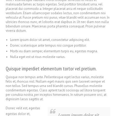
malesuada fames ac turpis egestas. Sed porttitor tincidunt urna, vel
placerat dui commodo a. Integer placerat arcu et neque sollicitudin
vestibulum. Etiam ullamcorper sodales lectus, non condimentum nisi
vehicula ut. Fusce pretium nisi purus, vitae blandit velit accumsan non. In
ultricies rhoncus nunc, et lobortis erat dapibus in. Ut nec diam non nulla
bibendum ornare. Maecenas porta pharetra consequat. Proin pulvinar
viverra dictum.
Lorem ipsum dolor sit amet, consectetur adipiscing elit.
Donec scelerisque ante tempus nisi congue porttitor.
Morbi eu diam semper, elementum turpis eu, egestas magna.
Nulla eget est ut risus molestie varius.
Quisque imperdiet elementum tortor vel pretium.
Quisque non tempus ante. Pellentesque eget lectus varius, molestie
felis et, rhoncus nisl. Nullam eget mauris quis sem laoreet semper et
non tellus. Sed tempus urna sed blandit cursus. Phasellus molestie
condimentum egestas. Class aptent taciti sociosqu ad litora torquent
per conubia nostra, per inceptos himenaeos. In rutrum posuere orci, at
dignissim lacus sagittis ut.
Donec velit est, egestas
egestas dolor et,
Lorem ipsum dolor sit