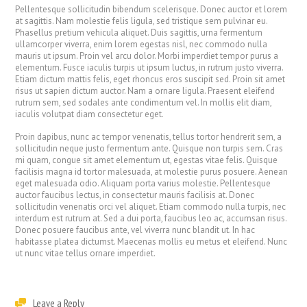
Pellentesque sollicitudin bibendum scelerisque. Donec auctor et lorem
at sagittis. Nam molestie felis ligula, sed tristique sem pulvinar eu.
Phasellus pretium vehicula aliquet. Duis sagittis, urna fermentum
ullamcorper viverra, enim lorem egestas nisl, nec commodo nulla
mauris ut ipsum. Proin vel arcu dolor. Morbi imperdiet tempor purus a
elementum. Fusce iaculis turpis ut ipsum luctus, in rutrum justo viverra.
Etiam dictum mattis felis, eget rhoncus eros suscipit sed. Proin sit amet
risus ut sapien dictum auctor. Nam a ornare ligula. Praesent eleifend
rutrum sem, sed sodales ante condimentum vel. In mollis elit diam,
iaculis volutpat diam consectetur eget.
Proin dapibus, nunc ac tempor venenatis, tellus tortor hendrerit sem, a
sollicitudin neque justo fermentum ante. Quisque non turpis sem. Cras
mi quam, congue sit amet elementum ut, egestas vitae felis. Quisque
facilisis magna id tortor malesuada, at molestie purus posuere. Aenean
eget malesuada odio. Aliquam porta varius molestie. Pellentesque
auctor faucibus lectus, in consectetur mauris facilisis at. Donec
sollicitudin venenatis orci vel aliquet. Etiam commodo nulla turpis, nec
interdum est rutrum at. Sed a dui porta, faucibus leo ac, accumsan risus.
Donec posuere faucibus ante, vel viverra nunc blandit ut. In hac
habitasse platea dictumst. Maecenas mollis eu metus et eleifend. Nunc
ut nunc vitae tellus ornare imperdiet.
Leave a Reply