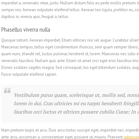
imperdiet a, venenatis vitae, justo. Nullam dictum felis eu pede mollis pretium.
semper nisi. Aenean vulputate eleifend tellus. Aenean leo ligula, porttitor eu, c
dapibus in, viverra quis, feugiat a, tellus.
Phasellus viverra nulla
Quisque rutrum. Aenean imperdiet. Etiam ultricies nisi vel augue. Curabitur ullam
Maecenas tempus, tellus eget condimentum rhoncus, sem quam semper libero, 
quam nunc, blandit vel, luctus pulvinar, hendrerit id, lorem. Maecenas nec odio e
venenatis faucibus. Nullam quis ante. Etiam sit amet orci eget eros faucibus tinci
Donec sodales sagittis magna. Sed consequat, leo eget bibendum sodales, augue
Fusce vulputate eleifend sapien.
Vestibulum purus quam, scelerisque ut, mollis sed, no
lorem in dui. Cras ultricies mi eu turpis hendrerit fringi
faucibus orci luctus et ultrices posuere cubilia Curae; In 
Nam pretium turpis et arcu. Duis arcu tortor, suscipit eget, imperdiet nec, imperdi
ante arcu, accumsan a, consectetuer eget, posuere ut, mauris. Praesent
adipisci