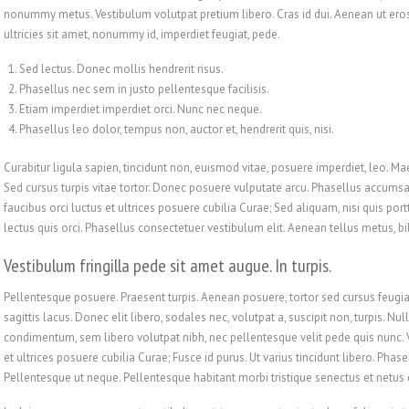
nonummy metus. Vestibulum volutpat pretium libero. Cras id dui. Aenean ut eros 
ultricies sit amet, nonummy id, imperdiet feugiat, pede.
Sed lectus. Donec mollis hendrerit risus.
Phasellus nec sem in justo pellentesque facilisis.
Etiam imperdiet imperdiet orci. Nunc nec neque.
Phasellus leo dolor, tempus non, auctor et, hendrerit quis, nisi.
Curabitur ligula sapien, tincidunt non, euismod vitae, posuere imperdiet, leo.
Sed cursus turpis vitae tortor. Donec posuere vulputate arcu. Phasellus accumsa
faucibus orci luctus et ultrices posuere cubilia Curae; Sed aliquam, nisi quis port
lectus quis orci. Phasellus consectetuer vestibulum elit. Aenean tellus metus, 
Vestibulum fringilla pede sit amet augue. In turpis.
Pellentesque posuere. Praesent turpis. Aenean posuere, tortor sed cursus feugiat
sagittis lacus. Donec elit libero, sodales nec, volutpat a, suscipit non, turpis. N
condimentum, sem libero volutpat nibh, nec pellentesque velit pede quis nunc. V
et ultrices posuere cubilia Curae; Fusce id purus. Ut varius tincidunt libero. Ph
Pellentesque ut neque. Pellentesque habitant morbi tristique senectus et netus