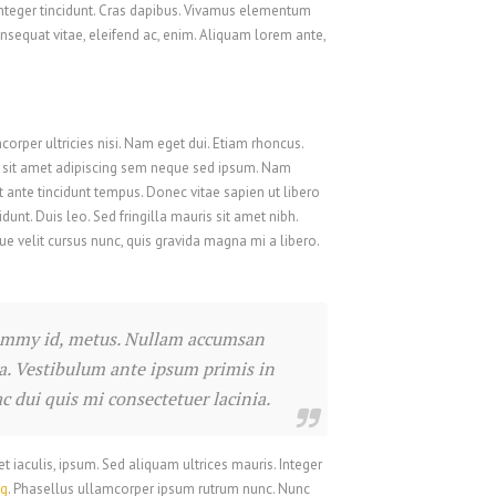
 Integer tincidunt. Cras dapibus. Vivamus elementum
onsequat vitae, eleifend ac, enim. Aliquam lorem ante,
corper ultricies nisi. Nam eget dui. Etiam rhoncus.
sit amet adipiscing sem neque sed ipsum. Nam
t ante tincidunt tempus. Donec vitae sapien ut libero
dunt. Duis leo. Sed fringilla mauris sit amet nibh.
 velit cursus nunc, quis gravida magna mi a libero.
nummy id, metus. Nullam accumsan
lla. Vestibulum ante ipsum primis in
ac dui quis mi consectetuer lacinia.
et iaculis, ipsum. Sed aliquam ultrices mauris. Integer
ng
. Phasellus ullamcorper ipsum rutrum nunc. Nunc