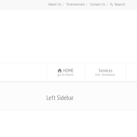
About Us
Testimonials
Contact Us
HOME
Services
go to home
the showcase
Left Sidebar