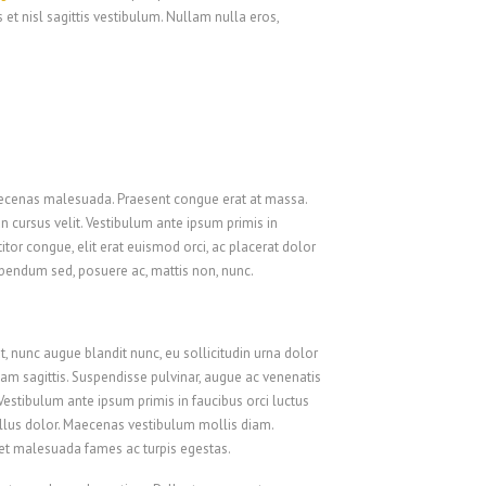
et nisl sagittis vestibulum. Nullam nulla eros,
 Maecenas malesuada. Praesent congue erat at massa.
n cursus velit. Vestibulum ante ipsum primis in
titor congue, elit erat euismod orci, ac placerat dolor
bibendum sed, posuere ac, mattis non, nunc.
, nunc augue blandit nunc, eu sollicitudin urna dolor
ullam sagittis. Suspendisse pulvinar, augue ac venenatis
estibulum ante ipsum primis in faucibus orci luctus
asellus dolor. Maecenas vestibulum mollis diam.
 et malesuada fames ac turpis egestas.