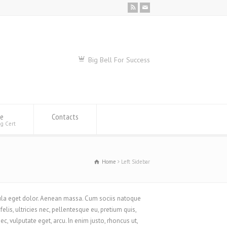
Big Bell For Success
se
Contacts
ng Cert
Home
Left Sidebar
ula eget dolor. Aenean massa. Cum sociis natoque
lis, ultricies nec, pellentesque eu, pretium quis,
c, vulputate eget, arcu. In enim justo, rhoncus ut,